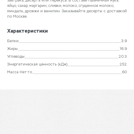
завтрака, десерта или перекуса. В составе пшеничная мука,
яйцо, сахар, маргарин, сливки, молоко, сгущенное молоко,
миндаль, дрожжи и ванилин. Заказывайте десерты с доставкой
по Москве.
Характеристики
Белки
3.9
Жиры
16.9
Углеводы
20.3
Энергетическая ценность (кДж)
252
Масса Нетто
60