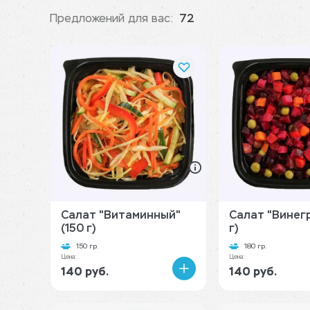
Предложений для вас:
72
Салат "Витаминный"
Салат "Винегр
(150 г)
г)
150 гр.
180 гр.
Цена:
Цена:
140 руб.
140 руб.
В
корзину