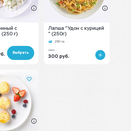
риный с
Лапша "Удон с курицей
(250 г)
" (250г)
250 гр.
Цена:
Выбрать
б.
300 руб.
В
корзину