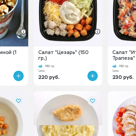
иной (1
Салат "Цезарь" (150
Салат "И
гр.)
Трапеза" 
150 гр.
150 гр.
Цена:
Цена:
220 руб.
230 руб.
В
В
корзину
корзину