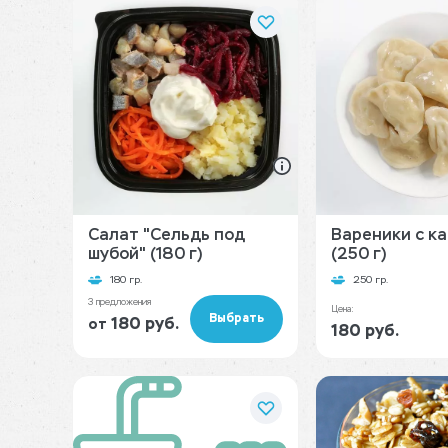
Салат "Сельдь под
Вареники с к
шубой" (180 г)
(250 г)
180 гр.
250 гр.
3 предложения
Цена:
Выбрать
180 руб.
от
180 руб.