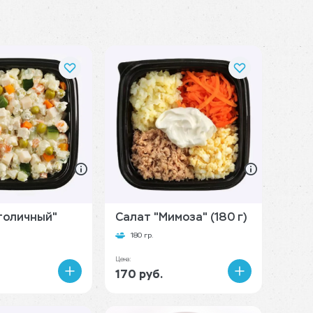
толичный"
Салат "Мимоза" (180 г)
180 гр.
Цена:
170 руб.
В
В
корзину
корзину