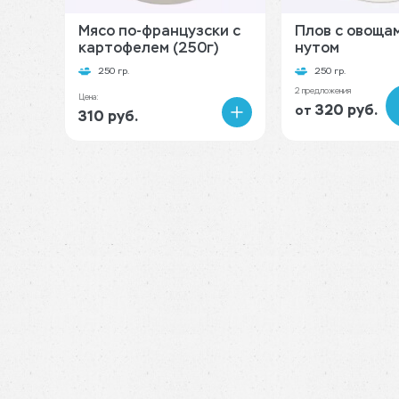
Мясо по-французски с
Плов с овоща
картофелем (250г)
нутом
250 гр.
250 гр.
2 предложения
Цена:
320 руб.
от
310 руб.
В
корзину