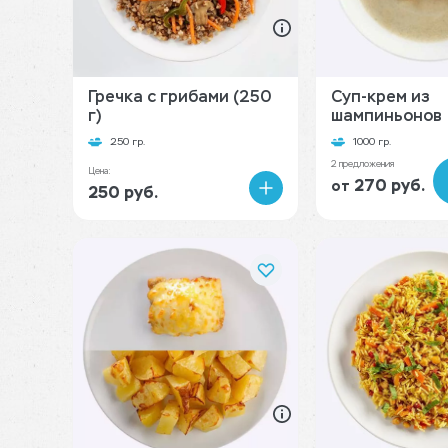
Гречка с грибами (250
Суп-крем из
г)
шампиньонов
250 гр.
1000 гр.
2 предложения
Цена:
270 руб.
от
250 руб.
В
корзину