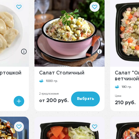
артошкой
Салат Столичный
Салат "О
ветчиной"
1000 гр.
180 гр.
2 предложения
Цена:
Выбрать
200 руб.
от
210 руб.
В
корзину