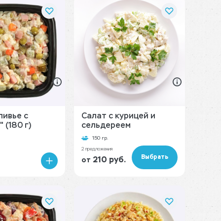
ливье с
Салат с курицей и
 (180 г)
сельдереем
150 гр.
2 предложения
Выбрать
210 руб.
от
В
корзину