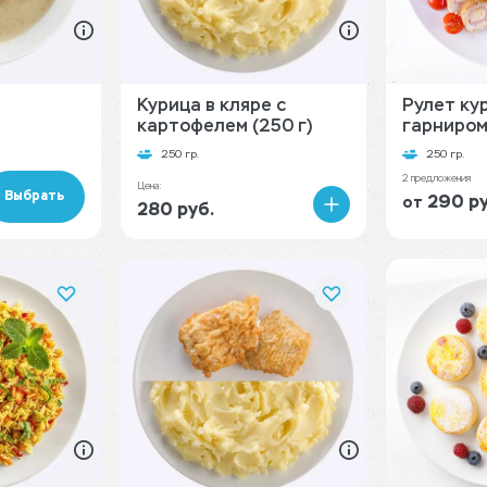
Курица в кляре с
Рулет ку
картофелем (250 г)
гарниром 
250 гр.
250 гр.
2 предложения
Цена:
Выбрать
290 ру
от
280 руб.
В
корзину