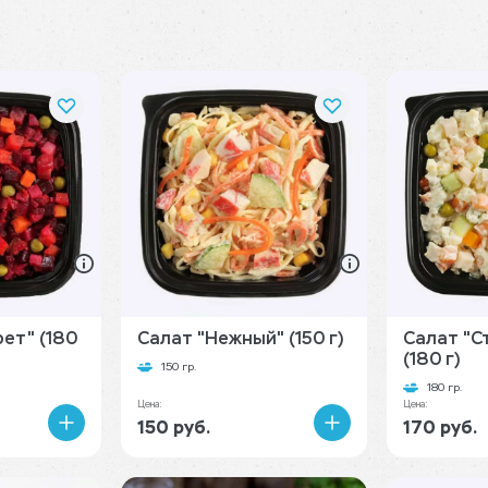
ет" (180
Салат "Нежный" (150 г)
Салат "С
(180 г)
150 гр.
180 гр.
Цена:
Цена:
150 руб.
170 руб.
В
В
корзину
корзину