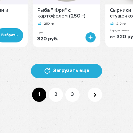
ми и
Рыба " Фри" с
Сырники 
картофелем (250 г)
сгущенко
250 гр.
210 гр.
2 предложения
Цена:
Выбрать
320 ру
от
320 руб.
В
корзину
Загрузить еще
1
2
3