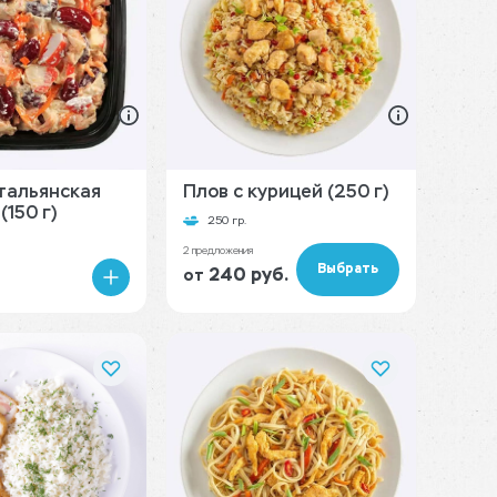
тальянская
Плов с курицей (250 г)
(150 г)
250 гр.
2 предложения
Выбрать
240 руб.
от
В
корзину