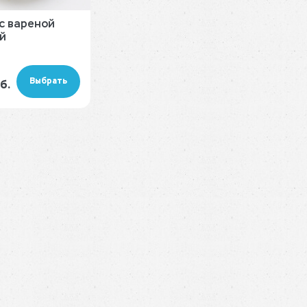
с вареной
й
Выбрать
б.