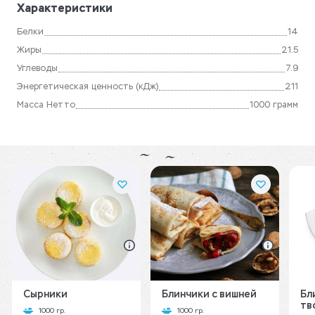
Характеристики
Белки
14
Жиры
21.5
Углеводы
7.9
Энергетическая ценность (кДж)
211
Масса Нетто
1000 грамм
Сырники
Блинчики с вишней
Бл
тв
1000 гр.
1000 гр.