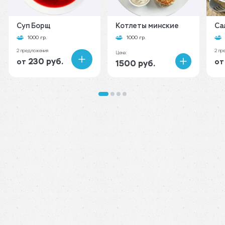
Суп Борщ
Котлеты минские
Са
1000 гр.
1000 гр.
2 предложения
2 пр
Цена:
230 руб.
от
от
1500 руб.
В
корзину